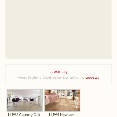
Stiegen- &
Treppenlösungen
Impressionen
Leistungen
Über uns
Kontakt/ Ansprechpartner
Sachverständigenbüro
Loose Lay
Home
Produkte
Designbeläge
Designflooring
Loose Lay
LLP92 Country Oak
LLP94 Newport