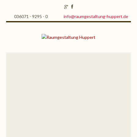
036071 - 9295 - 0
info@raumgestaltung-huppert.de
Produkte
Parkett
Weitzer Parkett
Produkte
Designstudio
Pflegefrei Parkett
Impressionen