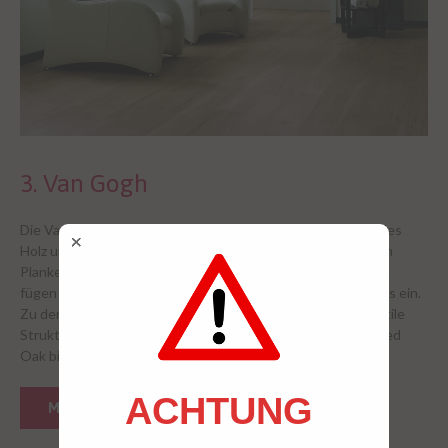
3. Van Gogh
Die Van Gogh Kollektion steht ganz im Zeichen des Vorbildes
Holz und bietet eine reiche Auswahl an Designs. Mit großen
Planken, der natürlichen Maserung und subtilen Strukturen
fügen sich die Produkte in praktisch jede Umgebung nahtlos ein.
Zu den Merkmalen gehören authentische Holzeffekte, subtile
Strukturen sowie eine Farbpalette von hellem White Washed
Oak bis dunklem Ebony.
ACHTUNG
MEHR