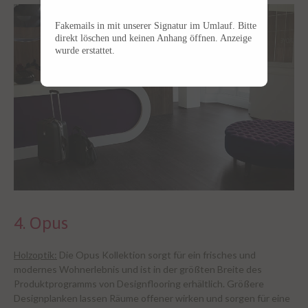
Fakemails in mit unserer Signatur im Umlauf. Bitte
direkt löschen und keinen Anhang öffnen. Anzeige
wurde erstattet.
4. Opus
Holzoptik:
Die Opus Kollektion sorgt für ein frisches und
modernes Wohnerlebnis und ist in der größten Breite des
Produktprogramms von Designflooring erhältlich. Größere
Designplanken lassen Räume offener wirken und sorgen für eine